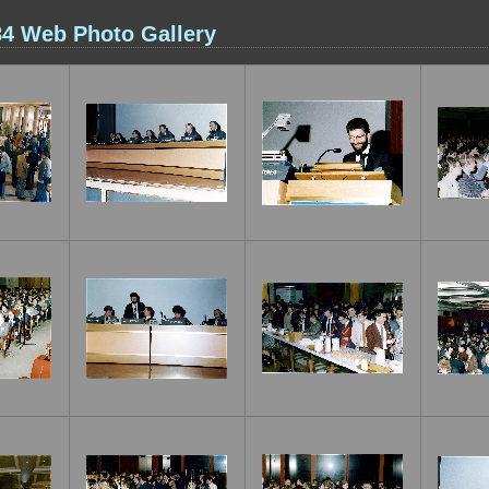
4 Web Photo Gallery
2
3
4
6
7
8
10
11
12