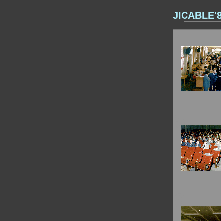
JICABLE'8
1
5
9