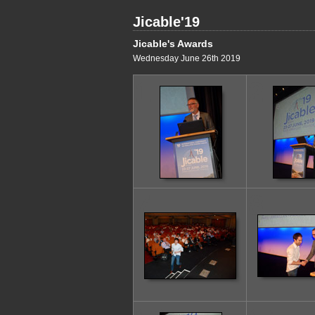
Jicable'19
Jicable's Awards
Wednesday June 26th 2019
1
2
7
8