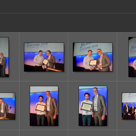
3
4
5
9
10
11