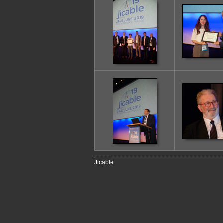
13
14
19
20
Jicable