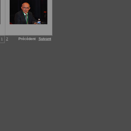
2
Précédent
Suivant
1